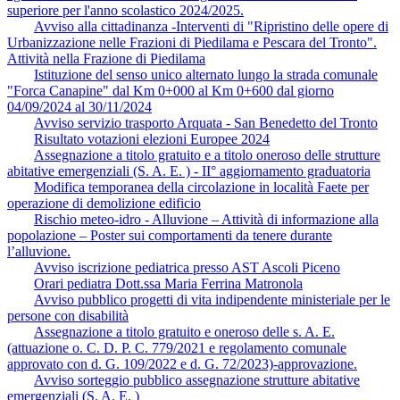
superiore per l'anno scolastico 2024/2025.
Avviso alla cittadinanza -Interventi di "Ripristino delle opere di
Urbanizzazione nelle Frazioni di Piedilama e Pescara del Tronto".
Attività nella Frazione di Piedilama
Istituzione del senso unico alternato lungo la strada comunale
"Forca Canapine" dal Km 0+000 al Km 0+600 dal giorno
04/09/2024 al 30/11/2024
Avviso servizio trasporto Arquata - San Benedetto del Tronto
Risultato votazioni elezioni Europee 2024
Assegnazione a titolo gratuito e a titolo oneroso delle strutture
abitative emergenziali (S. A. E. ) - II° aggiornamento graduatoria
Modifica temporanea della circolazione in località Faete per
operazione di demolizione edificio
Rischio meteo-idro - Alluvione – Attività di informazione alla
popolazione – Poster sui comportamenti da tenere durante
l’alluvione.
Avviso iscrizione pediatrica presso AST Ascoli Piceno
Orari pediatra Dott.ssa Maria Ferrina Matronola
Avviso pubblico progetti di vita indipendente ministeriale per le
persone con disabilità
Assegnazione a titolo gratuito e oneroso delle s. A. E.
(attuazione o. C. D. P. C. 779/2021 e regolamento comunale
approvato con d. G. 109/2022 e d. G. 72/2023)-approvazione.
Avviso sorteggio pubblico assegnazione strutture abitative
emergenziali (S. A. E. )