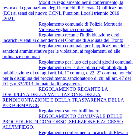
Modifica regolamento per il conferimento, la
revoca e la graduazione degli incarichi di Elevata Qualificazione
(EQ) ai sensi del nuovo CCNL Funzioni Locali triennio 2019
-2021.
Regolamento comunale di Polizia Mortuaria.
Videosorveglianza comunale
Regolamento recante l'individuazione degli
incarichi vietati ai dipendenti del Comune di Arquata del Tronto
Regolamento comunale per l’applicazione delle
sanzioni amministrative per le violazioni ai regolamenti ed alle
ordinanze comunali
Regolamento per l'uso dei parchi giochi comunali
Regolamento per la disciplina degli obblighi di
pubblicazione di cui agli artt.14, 1° comma, e 22, 2° comma, nonché
per la disciplina del procedimento sanzionatorio di cui all’art. 47 del
D.lgs.n.33/2013, in materia di trasparenza
REGOLAMENTO RECANTE LA
DISCIPLINA DELLA VALUTAZIONE, DELLA
RENDICONTAZIONE E DELLA TRASPARENZA DELLA
PERFORMANCE
Regolamento sui controlli interni
REGOLAMENTO COMUNALE DELLE
PROCEDURE DI CONCORSO, SELEZIONE E ACCESSO
ALL'IMPIEGO.
Regolamento conferimento incarichi di Elevata