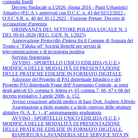
comunità fragili
Decreto Sindacale n.1/2026 -Sisma 2016 - Piani Urbanistici
Attuativi (P.U.A.), approvati con D.C.C. n. 43 del 02/12/2022 -
O.S.C.S.R. n. 40 del 30.12.2022 - Frazione Pretare. Decreto di
occupazione d'urgenza
ORDINANZA DEL SETTORE POLIZIA LOCALE N. 1
DEL 09-01-2026 (REG. GEN. N. 1/2025)
Approvazione Protocollo d'intesa fra il Comune di Arquata del
Tronto e "Fìdoka srl" Società Benefit per servizi di
telecomunicazione e di tecnologia positiva
Servizio fisioterapia
AVVISO - SPORTELLO UNICO EDILIZIA (S.U.E.)
MODIFICA DELLE MODALITÀ DI PRESENTAZIONE
DELLE PRATICHE EDILIZIE IN FORMATO DIGITALE
Adozione del Progetto di PAI distrettuale Idraulico e del
Progetto PAI distrettuale Frane dell’Appennino Centrale, ai sensi
degli articoli 63, comma 6, lettera e), 65 comma 7, 66, 67 e 68 del
decreto legislativo 3 aprile 2006, n. 152.
Avviso cessazione attività medico di base Dott. Andreis Alfredo
Assegnazione a titolo gratuito e a titolo oneroso delle strutture
abitative (S. A. E. ) - 4° aggiornamento graduatoria
AVVISO - SPORTELLO UNICO EDILIZIA (S.U.E.)
MODIFICA DELLE MODALITÀ DI PRESENTAZIONE
DELLE PRATICHE EDILIZIE IN FORMATO DIGITALE.
RIAPERTURA LAVANDERIA SELF SERVICE SITA IN