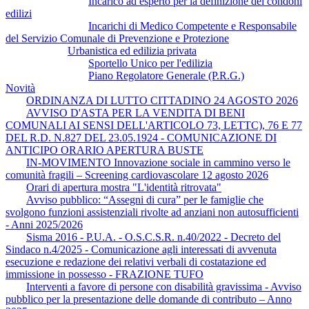
Incarico ad esperto per la definizione dei condoni
edilizi
Incarichi di Medico Competente e Responsabile
del Servizio Comunale di Prevenzione e Protezione
Urbanistica ed edilizia privata
Sportello Unico per l'edilizia
Piano Regolatore Generale (P.R.G.)
Novità
ORDINANZA DI LUTTO CITTADINO 24 AGOSTO 2026
AVVISO D'ASTA PER LA VENDITA DI BENI
COMUNALI AI SENSI DELL'ARTICOLO 73, LETTC), 76 E 77
DEL R.D. N.827 DEL 23.05.1924 - COMUNICAZIONE DI
ANTICIPO ORARIO APERTURA BUSTE
IN-MOVIMENTO Innovazione sociale in cammino verso le
comunità fragili – Screening cardiovascolare 12 agosto 2026
Orari di apertura mostra "L'identità ritrovata"
Avviso pubblico: “Assegni di cura” per le famiglie che
svolgono funzioni assistenziali rivolte ad anziani non autosufficienti
- Anni 2025/2026
Sisma 2016 - P.U.A. - O.S.C.S.R. n.40/2022 - Decreto del
Sindaco n.4/2025 - Comunicazione agli interessati di avvenuta
esecuzione e redazione dei relativi verbali di costatazione ed
immissione in possesso - FRAZIONE TUFO
Interventi a favore di persone con disabilità gravissima - Avviso
pubblico per la presentazione delle domande di contributo – Anno