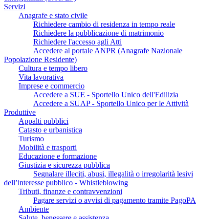
Servizi
Anagrafe e stato civile
Richiedere cambio di residenza in tempo reale
Richiedere la pubblicazione di matrimonio
Richiedere l'accesso agli Atti
Accedere al portale ANPR (Anagrafe Nazionale
Popolazione Residente)
Cultura e tempo libero
Vita lavorativa
Imprese e commercio
Accedere a SUE - Sportello Unico dell'Edilizia
Accedere a SUAP - Sportello Unico per le Attività
Produttive
Appalti pubblici
Catasto e urbanistica
Turismo
Mobilità e trasporti
Educazione e formazione
Giustizia e sicurezza pubblica
Segnalare illeciti, abusi, illegalità o irregolarità lesivi
dell’interesse pubblico - Whistleblowing
Tributi, finanze e contravvenzioni
Pagare servizi o avvisi di pagamento tramite PagoPA
Ambiente
Salute, benessere e assistenza