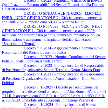
Decreto n. 7/2023 - Attribuzione incarico di Elevata
Qualificazione - Responsabilità del Settore Finanziario alla Dott.ssa
Colarieti Marianna
DECRETO SINDACALE N. 6/2023 - M2C4I2.2
PNRR - NEXT GENERATION EU - Efficientamento energetico
annualità 2024 - importo euro 50.000 - Nomina RUP
DECRETO N. 5/2023 - M2C4I2.2 PNRR - NEXT
GENERATION EU - Efficientamento energetico anno 2023:
manutenzione straordinaria per miglioramento impianto pubblica
illuminazione e adeguamento impianto elettrico Eco-scuola
"Specchio dei Tempi"
Decreto n. 4/2024 - Aggiornamento e nomina nuovo
Responsabile del Portale Lavoro Pubblico
Decreto n. 3/ 2023 - Nomina Coordinatore del Settore
Polizia Locale . Dott.ssa Angela Ferretti
Decreto n. 2_2023 -Proroga incarico di Responsabile
di Posizione Organizzativa Settore Tecnico - Geom. Mauro Fiori
Decreto n. 1/2023 - Proroga incarico di Responsabile
di Posizione Organizzativa Settore Amministrativo - Dott. Mario
Polidori
Decreto n. 11/2024 - Decreto per sostituzione dei
proprietari inerti, dissenzienti o irreperibili. Attuazione dell'art. 20 del
T.U.R.P. approvato con O.C.S.R. n. 130/2022 e art. 1 dell'O.C.S.R.
n. 183/2024. Immobile sito ad Arquata in frazione Pescara d
Decreto n. 10/2024 - Proroga incarico di Elevata