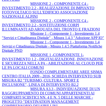
MISSIONE 2 - COMPONENTE C4 -
INVESTIMENTO 2.2 - REALIZZAZIONE DI IMPIANTO
FOTOVOLTAICO SULL'EDIFICIO ASSOCIAZIONE
NAZIONALE ALPINI
MISSIONE 2 - COMPONENTE C4 -
INVESTIMENTO 2.2 - SOSTITUZIONE CORPI
ILLUMINANTI AD ARQUATA DEL TRONTO E FRAZIONI
Missione 1 - Componente 1 - Investimento 1.4
"Servizi e Cittadinanza Digitale" - Misura 1.4.3 "Adozione APP IO"
Missione 1 - Componente 1 - Investimento 1.4
Servizi e Cittadinanza Digitale - Misura 1.4.5 Piattaforma Notifiche
Digitale PND
MISSIONE 1 -COMPONENTE 1-
INVESTIMENTO 1.2 - DIGITALIZZAZIONE, INNOVAZIONE
E SICUREZZA NELLA PA - ABILITAZIONE AL CLOUD PER
LE PA LOCALI COMUNI
FONDO COMPLEMENTARE AREE SISMA
CENTRO ITALIA 2009 - 2016, SCHEDA INTERVENTO SUB
MISURA B2 "TURISMO, CULTURA, SPORT E
INCLUSIONE", LINEA DI INTERVENTO B2.2
MISURA A3.3 - INDIVIDUAZIONE DI UN
RAGGRUPPAMENTO DI COMUNI APPARTENENTI AI
COMPARTI SCIISTICI NN. 4 E N. 5 DELLE MARCHE -
PROGETTO "DESTINATION MANAGEMENT
COMPRENSORIO DEI SIBILLINI