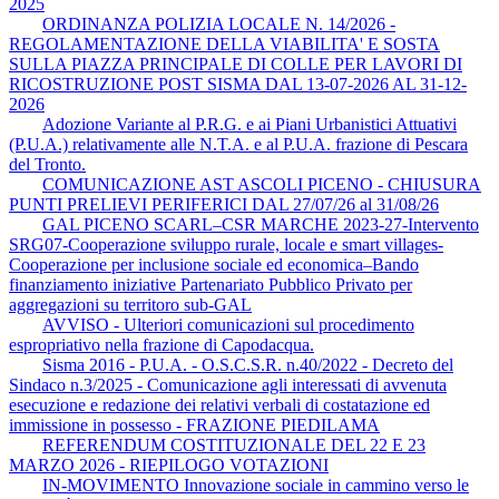
2025
ORDINANZA POLIZIA LOCALE N. 14/2026 -
REGOLAMENTAZIONE DELLA VIABILITA' E SOSTA
SULLA PIAZZA PRINCIPALE DI COLLE PER LAVORI DI
RICOSTRUZIONE POST SISMA DAL 13-07-2026 AL 31-12-
2026
Adozione Variante al P.R.G. e ai Piani Urbanistici Attuativi
(P.U.A.) relativamente alle N.T.A. e al P.U.A. frazione di Pescara
del Tronto.
COMUNICAZIONE AST ASCOLI PICENO - CHIUSURA
PUNTI PRELIEVI PERIFERICI DAL 27/07/26 al 31/08/26
GAL PICENO SCARL–CSR MARCHE 2023-27-Intervento
SRG07-Cooperazione sviluppo rurale, locale e smart villages-
Cooperazione per inclusione sociale ed economica–Bando
finanziamento iniziative Partenariato Pubblico Privato per
aggregazioni su territoro sub-GAL
AVVISO - Ulteriori comunicazioni sul procedimento
espropriativo nella frazione di Capodacqua.
Sisma 2016 - P.U.A. - O.S.C.S.R. n.40/2022 - Decreto del
Sindaco n.3/2025 - Comunicazione agli interessati di avvenuta
esecuzione e redazione dei relativi verbali di costatazione ed
immissione in possesso - FRAZIONE PIEDILAMA
REFERENDUM COSTITUZIONALE DEL 22 E 23
MARZO 2026 - RIEPILOGO VOTAZIONI
IN-MOVIMENTO Innovazione sociale in cammino verso le