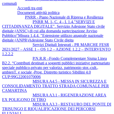
comunali
Accordi tra enti
Documenti attività politica
PNRR - Piano Nazionale di Ripresa e Resilienza
PNRR M. 1- C. 4 - I. 1.4."SERVIZI E
CITTADINANZA DIGITALE". Servizio Adesione Stato civile
digitale (ANSC) di cui alla domanda partecipazione Avviso
Pubblico"Misura 1.4.4. "Estensione utilizzo anagrafe nazionale
digitale (ANPR)Adesione Stato Civile digita
Servizi Digitali Integrati - PR MARCHE FESR
2021/2027 – ASSE 1 – OS 1.2 – AZIONE 1.2.2 – INTERVENTO
1.2.2.2
P.N.R.R –Fondo Complementare Sisma Linea
B2.2. “Contributi destinati a soggetti pubblici iniziative partenariato
speciale pubblico-privato per valorizz. patrimonio stor.-cult.,
ambienT. e sociale -Prog. Distretto turistico Sibillini 4.0
CUP:99G22001070006
MISURA A4.5 - MESSA IN SICUREZZA E
CONSOLIDAMENTO TRATTO STRADA COMUNALE PER
CAMARTINA
MISURA A3.1 - RIGENERAZIONE AREA
EX POLIGONO DI TIRO
MISURA A3.3 - RESTAURO DEL PONTE DI
TRISUNGO E RIQUALIFICAZIONE DEI PERCORSI
FLUVIALI