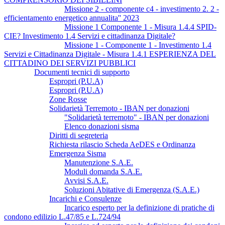
Missione 2 - componente c4 - investimento 2. 2 -
efficientamento energetico annualita'' 2023
Missione 1 Componente 1 - Misura 1.4.4 SPID-
CIE? Investimento 1.4 Servizi e cittadinanza Digitale?
Missione 1 - Componente 1 - Investimento 1.4
Servizi e Cittadinanza Digitale - Misura 1.4.1 ESPERIENZA DEL
CITTADINO DEI SERVIZI PUBBLICI
Documenti tecnici di supporto
Espropri (P.U.A)
Espropri (P.U.A)
Zone Rosse
Solidarietà Terremoto - IBAN per donazioni
"Solidarietà terremoto" - IBAN per donazioni
Elenco donazioni sisma
Diritti di segreteria
Richiesta rilascio Scheda AeDES e Ordinanza
Emergenza Sisma
Manutenzione S.A.E.
Moduli domanda S.A.E.
Avvisi S.A.E.
Soluzioni Abitative di Emergenza (S.A.E.)
Incarichi e Consulenze
Incarico esperto per la definizione di pratiche di
condono edilizio L.47/85 e L.724/94