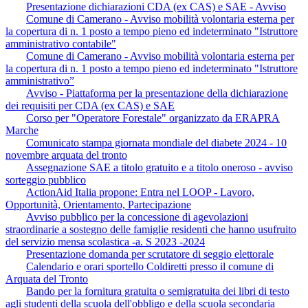
Presentazione dichiarazioni CDA (ex CAS) e SAE - Avviso
Comune di Camerano - Avviso mobilità volontaria esterna per
la copertura di n. 1 posto a tempo pieno ed indeterminato "Istruttore
amministrativo contabile"
Comune di Camerano - Avviso mobilità volontaria esterna per
la copertura di n. 1 posto a tempo pieno ed indeterminato "Istruttore
amministrativo”
Avviso - Piattaforma per la presentazione della dichiarazione
dei requisiti per CDA (ex CAS) e SAE
Corso per "Operatore Forestale" organizzato da ERAPRA
Marche
Comunicato stampa giornata mondiale del diabete 2024 - 10
novembre arquata del tronto
Assegnazione SAE a titolo gratuito e a titolo oneroso - avviso
sorteggio pubblico
ActionAid Italia propone: Entra nel LOOP - Lavoro,
Opportunità, Orientamento, Partecipazione
Avviso pubblico per la concessione di agevolazioni
straordinarie a sostegno delle famiglie residenti che hanno usufruito
del servizio mensa scolastica -a. S 2023 -2024
Presentazione domanda per scrutatore di seggio elettorale
Calendario e orari sportello Coldiretti presso il comune di
Arquata del Tronto
Bando per la fornitura gratuita o semigratuita dei libri di testo
agli studenti della scuola dell'obbligo e della scuola secondaria