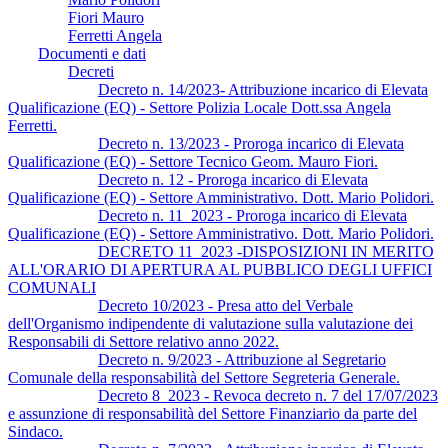
Fiori Mauro
Ferretti Angela
Documenti e dati
Decreti
Decreto n. 14/2023- Attribuzione incarico di Elevata
Qualificazione (EQ) - Settore Polizia Locale Dott.ssa Angela
Ferretti.
Decreto n. 13/2023 - Proroga incarico di Elevata
Qualificazione (EQ) - Settore Tecnico Geom. Mauro Fiori.
Decreto n. 12 - Proroga incarico di Elevata
Qualificazione (EQ) - Settore Amministrativo. Dott. Mario Polidori.
Decreto n. 11_2023 - Proroga incarico di Elevata
Qualificazione (EQ) - Settore Amministrativo. Dott. Mario Polidori.
DECRETO 11_2023 -DISPOSIZIONI IN MERITO
ALL'ORARIO DI APERTURA AL PUBBLICO DEGLI UFFICI
COMUNALI
Decreto 10/2023 - Presa atto del Verbale
dell'Organismo indipendente di valutazione sulla valutazione dei
Responsabili di Settore relativo anno 2022.
Decreto n. 9/2023 - Attribuzione al Segretario
Comunale della responsabilità del Settore Segreteria Generale.
Decreto 8_2023 - Revoca decreto n. 7 del 17/07/2023
e assunzione di responsabilità del Settore Finanziario da parte del
Sindaco.