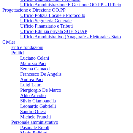
Ufficio Amministrazione E Gestione OO.PP. - Ufficio
Progettazione e Direzione OO.PP
Ufficio Polizia Locale e Protocollo
Ufficio Segreteria Generale
Ufficio Finanziario e Tributi
Ufficio Edilizia privata SUE-SUAP
Ufficio Amministrativo (Anagarafe - Elettorale - Stato
Civile)
Enti e fondazioni
Politici
Luciano Celani
Maurizio Paci
Serena Camacci
Francesco De Angelis
Andrea Paci
Luigi Lauri
Piergiorgio De Marco
Aldo Amadio
Silvio Ciampanella
Leonardo Gabrielli
Sandro Onesi
Michele Franchi
Personale amministrativo
Pasquale Ercoli
Mario Polidori