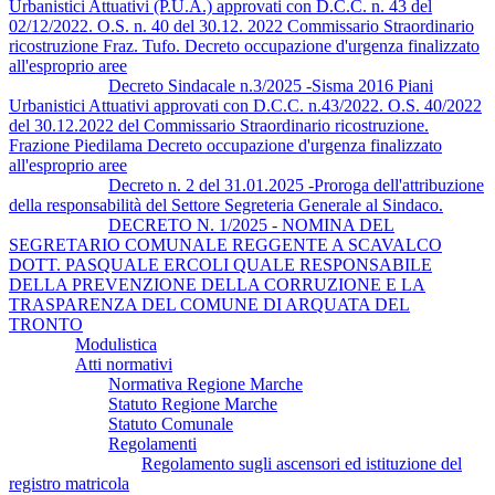
Urbanistici Attuativi (P.U.A.) approvati con D.C.C. n. 43 del
02/12/2022. O.S. n. 40 del 30.12. 2022 Commissario Straordinario
ricostruzione Fraz. Tufo. Decreto occupazione d'urgenza finalizzato
all'esproprio aree
Decreto Sindacale n.3/2025 -Sisma 2016 Piani
Urbanistici Attuativi approvati con D.C.C. n.43/2022. O.S. 40/2022
del 30.12.2022 del Commissario Straordinario ricostruzione.
Frazione Piedilama Decreto occupazione d'urgenza finalizzato
all'esproprio aree
Decreto n. 2 del 31.01.2025 -Proroga dell'attribuzione
della responsabilità del Settore Segreteria Generale al Sindaco.
DECRETO N. 1/2025 - NOMINA DEL
SEGRETARIO COMUNALE REGGENTE A SCAVALCO
DOTT. PASQUALE ERCOLI QUALE RESPONSABILE
DELLA PREVENZIONE DELLA CORRUZIONE E LA
TRASPARENZA DEL COMUNE DI ARQUATA DEL
TRONTO
Modulistica
Atti normativi
Normativa Regione Marche
Statuto Regione Marche
Statuto Comunale
Regolamenti
Regolamento sugli ascensori ed istituzione del
registro matricola