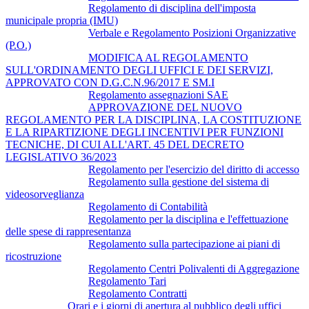
Regolamento di disciplina dell'imposta
municipale propria (IMU)
Verbale e Regolamento Posizioni Organizzative
(P.O.)
MODIFICA AL REGOLAMENTO
SULL'ORDINAMENTO DEGLI UFFICI E DEI SERVIZI,
APPROVATO CON D.G.C.N.96/2017 E SM.I
Regolamento assegnazioni SAE
APPROVAZIONE DEL NUOVO
REGOLAMENTO PER LA DISCIPLINA, LA COSTITUZIONE
E LA RIPARTIZIONE DEGLI INCENTIVI PER FUNZIONI
TECNICHE, DI CUI ALL'ART. 45 DEL DECRETO
LEGISLATIVO 36/2023
Regolamento per l'esercizio del diritto di accesso
Regolamento sulla gestione del sistema di
videosorveglianza
Regolamento di Contabilità
Regolamento per la disciplina e l'effettuazione
delle spese di rappresentanza
Regolamento sulla partecipazione ai piani di
ricostruzione
Regolamento Centri Polivalenti di Aggregazione
Regolamento Tari
Regolamento Contratti
Orari e i giorni di apertura al pubblico degli uffici