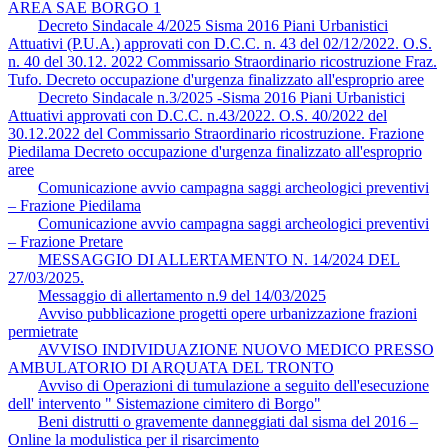
AREA SAE BORGO 1
Decreto Sindacale 4/2025 Sisma 2016 Piani Urbanistici
Attuativi (P.U.A.) approvati con D.C.C. n. 43 del 02/12/2022. O.S.
n. 40 del 30.12. 2022 Commissario Straordinario ricostruzione Fraz.
Tufo. Decreto occupazione d'urgenza finalizzato all'esproprio aree
Decreto Sindacale n.3/2025 -Sisma 2016 Piani Urbanistici
Attuativi approvati con D.C.C. n.43/2022. O.S. 40/2022 del
30.12.2022 del Commissario Straordinario ricostruzione. Frazione
Piedilama Decreto occupazione d'urgenza finalizzato all'esproprio
aree
Comunicazione avvio campagna saggi archeologici preventivi
– Frazione Piedilama
Comunicazione avvio campagna saggi archeologici preventivi
– Frazione Pretare
MESSAGGIO DI ALLERTAMENTO N. 14/2024 DEL
27/03/2025.
Messaggio di allertamento n.9 del 14/03/2025
Avviso pubblicazione progetti opere urbanizzazione frazioni
permietrate
AVVISO INDIVIDUAZIONE NUOVO MEDICO PRESSO
AMBULATORIO DI ARQUATA DEL TRONTO
Avviso di Operazioni di tumulazione a seguito dell'esecuzione
dell' intervento " Sistemazione cimitero di Borgo"
Beni distrutti o gravemente danneggiati dal sisma del 2016 –
Online la modulistica per il risarcimento