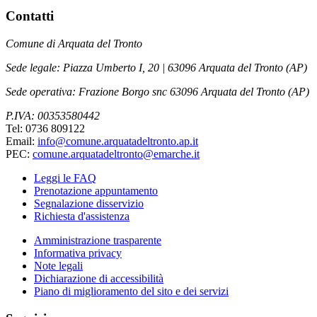
Contatti
Comune di Arquata del Tronto
Sede legale: Piazza Umberto I, 20 | 63096 Arquata del Tronto (AP)
Sede operativa: Frazione Borgo snc 63096 Arquata del Tronto (AP)
P.IVA: 00353580442
Tel: 0736 809122
Email:
info@comune.arquatadeltronto.ap.it
PEC:
comune.arquatadeltronto@emarche.it
Leggi le FAQ
Prenotazione appuntamento
Segnalazione disservizio
Richiesta d'assistenza
Amministrazione trasparente
Informativa privacy
Note legali
Dichiarazione di accessibilità
Piano di miglioramento del sito e dei servizi