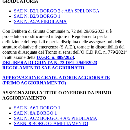
GRADUATORIA
SAE N. B2/1 BORGO 2 e A8A SPELONGA
SAE N. B2/3 BORGO 1
SAE N. A5/A PIEDILAMA
Con Delibera di Giunta Comunale n. 72 del 29/06/2023 si è
proceduto a modificare ed integrare il Regolamento per la
definizione dei requisiti e per la disciplina delle assegnazioni delle
strutture abitative d’emergenza (S.A.E.), tornate in disponibilità del
comune di Arquata del Tronto ai sensi dell’O.C.D.P.C. n. 779/2021”
in attuazione della
D.G.R. n. 809/2023
.
DELIBERA DI GIUNTA N. 72 DEL 29/06/2023
REGOLAMENTO SAE AGGIORNATO
APPROVAZIONE GRADUATORIE AGGIORNATE
(PRIMO AGGIORNAMENTO)
ASSEGNAZIONI A TITOLO ONEROSO DA PRIMO
AGGIORNAMENTO
SAE N. A6/1 BORGO 1
SAE N. 8A BORGO 1
SAE N. A6/2 BORGO1 e A/5 PIEDILAMA
SAEN. 8 BORGO 2 AMPLIAMENTO