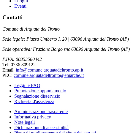
Luoghi
Eventi
Contatti
Comune di Arquata del Tronto
Sede legale: Piazza Umberto I, 20 | 63096 Arquata del Tronto (AP)
Sede operativa: Frazione Borgo snc 63096 Arquata del Tronto (AP)
P.IVA: 00353580442
Tel: 0736 809122
Email:
info@comune.arquatadeltronto.ap.it
PEC:
comune.arquatadeltronto@emarche.it
Leggi le FAQ
Prenotazione appuntamento
Segnalazione disservizio
Richiesta d'assistenza
Amministrazione trasparente
Informativa privacy
Note legali
Dichiarazione di accessibilità
Piano di miglioramento del sito e dei servizi