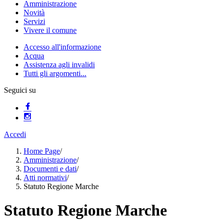
Amministrazione
Novità
Servizi
Vivere il comune
Accesso all'informazione
Acqua
Assistenza agli invalidi
Tutti gli argomenti...
Seguici su
Accedi
Home Page
/
Amministrazione
/
Documenti e dati
/
Atti normativi
/
Statuto Regione Marche
Statuto Regione Marche