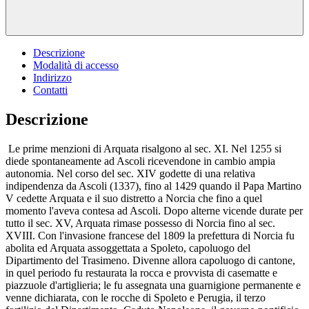
Descrizione
Modalità di accesso
Indirizzo
Contatti
Descrizione
Le prime menzioni di Arquata risalgono al sec. XI. Nel 1255 si
diede spontaneamente ad Ascoli ricevendone in cambio ampia
autonomia. Nel corso del sec. XIV godette di una relativa
indipendenza da Ascoli (1337), fino al 1429 quando il Papa Martino
V cedette Arquata e il suo distretto a Norcia che fino a quel
momento l'aveva contesa ad Ascoli. Dopo alterne vicende durate per
tutto il sec. XV, Arquata rimase possesso di Norcia fino al sec.
XVIII. Con l'invasione francese del 1809 la prefettura di Norcia fu
abolita ed Arquata assoggettata a Spoleto, capoluogo del
Dipartimento del Trasimeno. Divenne allora capoluogo di cantone,
in quel periodo fu restaurata la rocca e provvista di casematte e
piazzuole d'artiglieria; le fu assegnata una guarnigione permanente e
venne dichiarata, con le rocche di Spoleto e Perugia, il terzo