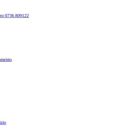
ero 0736 809122
amento
izio