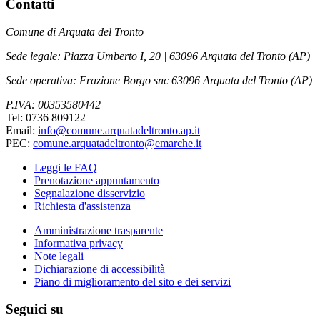
Contatti
Comune di Arquata del Tronto
Sede legale: Piazza Umberto I, 20 | 63096 Arquata del Tronto (AP)
Sede operativa: Frazione Borgo snc 63096 Arquata del Tronto (AP)
P.IVA: 00353580442
Tel: 0736 809122
Email:
info@comune.arquatadeltronto.ap.it
PEC:
comune.arquatadeltronto@emarche.it
Leggi le FAQ
Prenotazione appuntamento
Segnalazione disservizio
Richiesta d'assistenza
Amministrazione trasparente
Informativa privacy
Note legali
Dichiarazione di accessibilità
Piano di miglioramento del sito e dei servizi
Seguici su