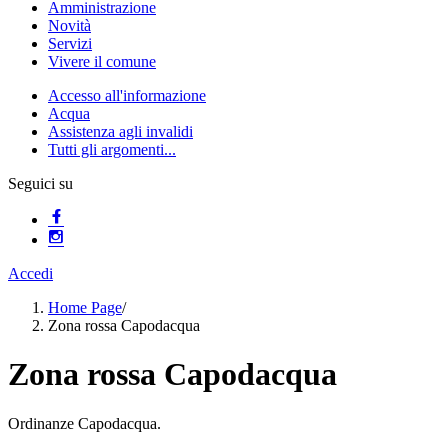
Amministrazione
Novità
Servizi
Vivere il comune
Accesso all'informazione
Acqua
Assistenza agli invalidi
Tutti gli argomenti...
Seguici su
Accedi
Home Page
/
Zona rossa Capodacqua
Zona rossa Capodacqua
Ordinanze Capodacqua.